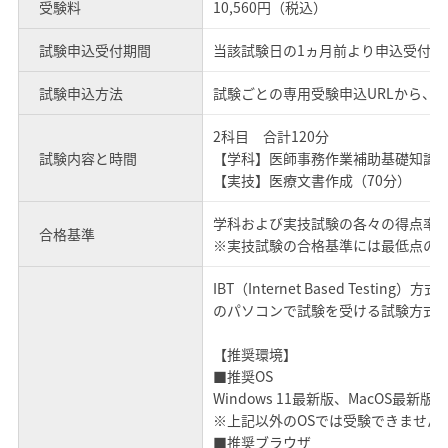
受験料
10,560円（税込）
試験申込受付期間
当該試験日の1ヵ月前より申込受付開
試験申込方法
試験ごとの専用受験申込URLから、
2科目 合計120分
試験内容と時間
【学科】医師事務作業補助基礎知識（
【実技】医療文書作成（70分）
学科および実技試験の各々の得点率が
合格基準
※実技試験の合格基準には最低点の
IBT（Internet Based Tes
のパソコンで試験を受ける試験方式
【推奨環境】
■推奨OS
Windows 11最新版、MacOS最新版
※上記以外のOSでは受験できません
■推奨ブラウザ