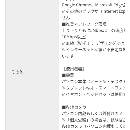
Google Chrome、Microsoft Edge
※その他のブラウザ（Internet Explo
せん
■推奨ネットワーク環境
上り下りともに5Mbps以上の速度
10Mbps以上）
※無線（Wi-Fi）、デザリングでは
※インターネット回線が不安定な場
います
【使用機器】
その他
■機器
パソコン本体（ノート型・デスクト
※タブレット端末・スマートフォン
※イヤホン・ヘッドセットは使用で
■Webカメラ
パソコン内蔵もしくは外付けカメラ
※「個人受験」の場合は、試験官がW
Webカメラ（パソコン内蔵もしくは