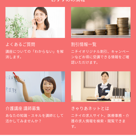
よくあるご質問
割引情報一覧
講座についての「わからない」を解
ニチイオリジナル割引、キャンペー
消します。
ンなどお得に受講できる情報をご確
認いただけます。
介護講座 講師募集
きゃりあネットとは
あなたの知識・スキルを講師として
ニチイの求人サイト。医療事務・介
活かしてみませんか？
護の求人情報を検索・閲覧できま
す。