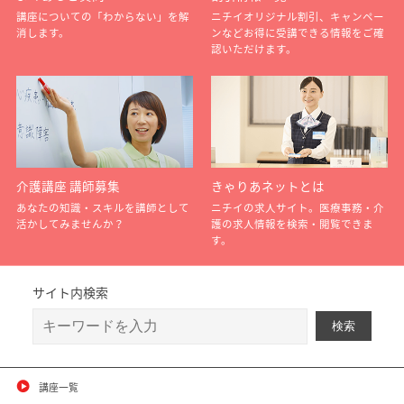
講座についての「わからない」を解
ニチイオリジナル割引、キャンペー
消します。
ンなどお得に受講できる情報をご確
認いただけます。
介護講座 講師募集
きゃりあネットとは
あなたの知識・スキルを講師として
ニチイの求人サイト。医療事務・介
活かしてみませんか？
護の求人情報を検索・閲覧できま
す。
サイト内検索
講座一覧