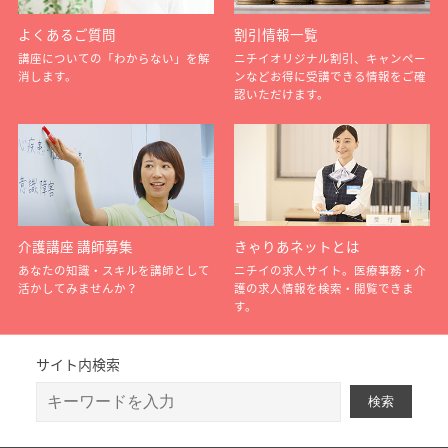
よくあるご質問
割引情報一覧
講座についての「わからない」を解
ニチイオリジナル割引、キャンペー
消します。
ンなどお得に受講できる情報をご確
認いただけます。
介護講座 講師募集
きゃりあネットとは
あなたの知識・スキルを講師として
ニチイの求人サイト。医療事務・介
活かしてみませんか？
護の求人情報を検索・閲覧できま
す。
サイト内検索