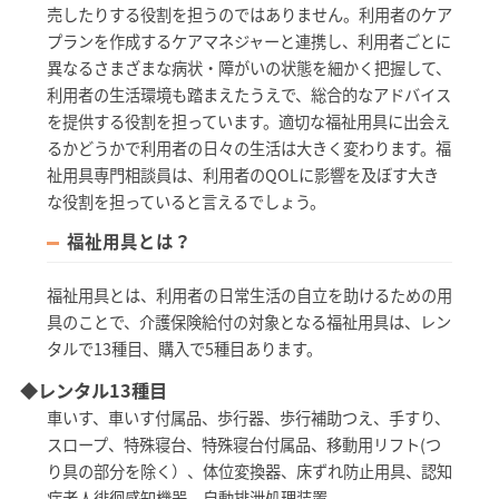
売したりする役割を担うのではありません。利用者のケア
プランを作成するケアマネジャーと連携し、利用者ごとに
異なるさまざまな病状・障がいの状態を細かく把握して、
利用者の生活環境も踏まえたうえで、総合的なアドバイス
を提供する役割を担っています。適切な福祉用具に出会え
るかどうかで利用者の日々の生活は大きく変わります。福
祉用具専門相談員は、利用者のQOLに影響を及ぼす大き
な役割を担っていると言えるでしょう。
福祉用具とは？
福祉用具とは、利用者の日常生活の自立を助けるための用
具のことで、介護保険給付の対象となる福祉用具は、レン
タルで13種目、購入で5種目あります。
◆レンタル13種目
車いす、車いす付属品、歩行器、歩行補助つえ、手すり、
スロープ、特殊寝台、特殊寝台付属品、移動用リフト(つ
り具の部分を除く）、体位変換器、床ずれ防止用具、認知
症老人徘徊感知機器、自動排泄処理装置