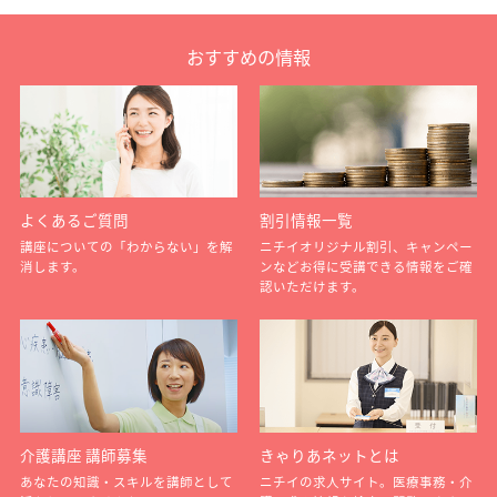
おすすめの情報
よくあるご質問
割引情報一覧
講座についての「わからない」を解
ニチイオリジナル割引、キャンペー
消します。
ンなどお得に受講できる情報をご確
認いただけます。
介護講座 講師募集
きゃりあネットとは
あなたの知識・スキルを講師として
ニチイの求人サイト。医療事務・介