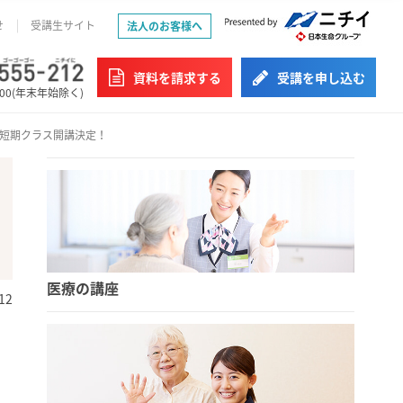
せ
受講生サイト
法人のお客様へ
資料を請求する
受講を申し込む
:00(年末年始除く)
金短期クラス開講決定！
医療の講座
12