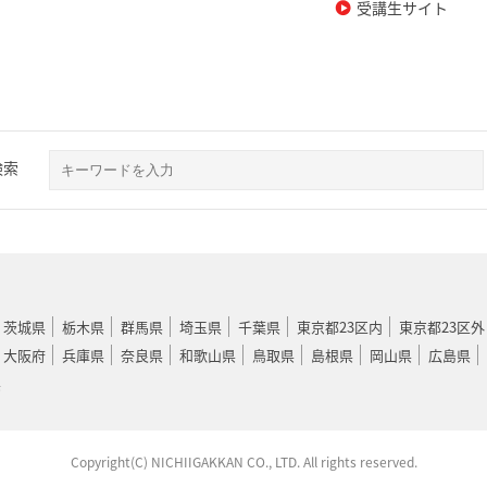
受講生サイト
検索
茨城県
栃木県
群馬県
埼玉県
千葉県
東京都23区内
東京都23区外
大阪府
兵庫県
奈良県
和歌山県
鳥取県
島根県
岡山県
広島県
県
Copyright(C) NICHIIGAKKAN CO., LTD. All rights reserved.