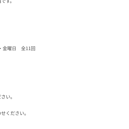
講です。
火・金曜日 全11回
ださい。
わせください。