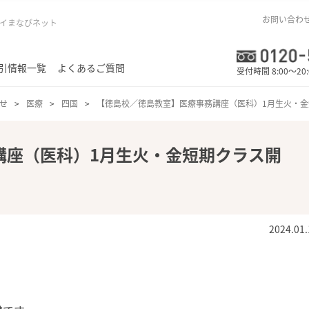
お問い合わ
イまなびネット
引情報一覧
よくあるご質問
受付時間 8:00～20
せ
医療
四国
【徳島校／徳島教室】医療事務講座（医科）1月生火・
講座（医科）1月生火・金短期クラス開
2024.01.
FFキャンペーン対象☆★
！