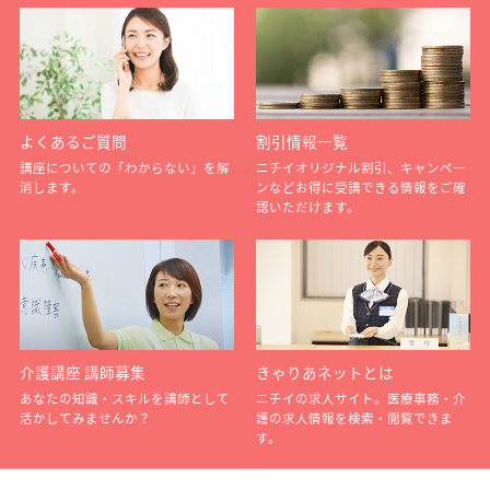
よくあるご質問
割引情報一覧
講座についての「わからない」を解
ニチイオリジナル割引、キャンペー
消します。
ンなどお得に受講できる情報をご確
認いただけます。
介護講座 講師募集
きゃりあネットとは
あなたの知識・スキルを講師として
ニチイの求人サイト。医療事務・介
活かしてみませんか？
護の求人情報を検索・閲覧できま
す。