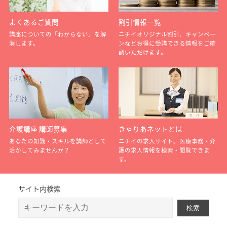
よくあるご質問
割引情報一覧
講座についての「わからない」を解
ニチイオリジナル割引、キャンペー
消します。
ンなどお得に受講できる情報をご確
認いただけます。
介護講座 講師募集
きゃりあネットとは
あなたの知識・スキルを講師として
ニチイの求人サイト。医療事務・介
活かしてみませんか？
護の求人情報を検索・閲覧できま
す。
サイト内検索