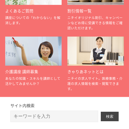
よくあるご質問
割引情報一覧
講座についての「わからない」を解
ニチイオリジナル割引、キャンペー
消します。
ンなどお得に受講できる情報をご確
認いただけます。
介護講座 講師募集
きゃりあネットとは
あなたの知識・スキルを講師として
ニチイの求人サイト。医療事務・介
活かしてみませんか？
護の求人情報を検索・閲覧できま
す。
サイト内検索