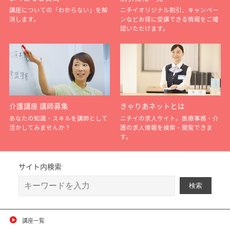
講座についての「わからない」を解
ニチイオリジナル割引、キャンペー
消します。
ンなどお得に受講できる情報をご確
認いただけます。
介護講座 講師募集
きゃりあネットとは
あなたの知識・スキルを講師として
ニチイの求人サイト。医療事務・介
活かしてみませんか？
護の求人情報を検索・閲覧できま
す。
サイト内検索
講座一覧