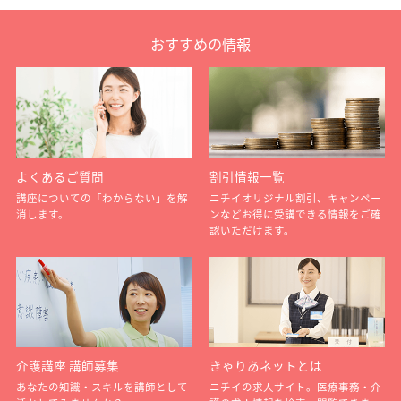
おすすめの情報
よくあるご質問
割引情報一覧
講座についての「わからない」を解
ニチイオリジナル割引、キャンペー
消します。
ンなどお得に受講できる情報をご確
認いただけます。
介護講座 講師募集
きゃりあネットとは
あなたの知識・スキルを講師として
ニチイの求人サイト。医療事務・介