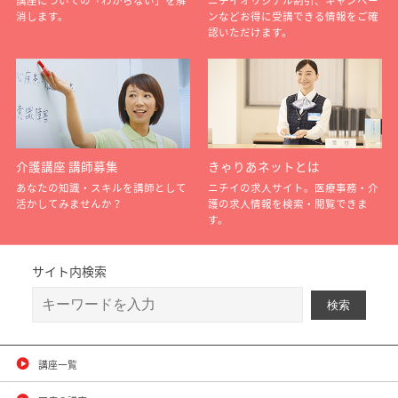
講座についての「わからない」を解
ニチイオリジナル割引、キャンペー
消します。
ンなどお得に受講できる情報をご確
認いただけます。
介護講座 講師募集
きゃりあネットとは
あなたの知識・スキルを講師として
ニチイの求人サイト。医療事務・介
活かしてみませんか？
護の求人情報を検索・閲覧できま
す。
サイト内検索
講座一覧