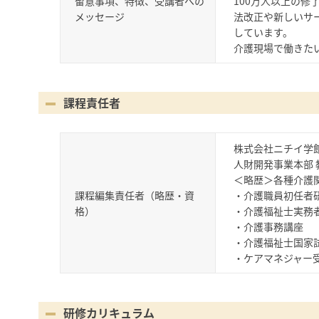
留意事項、特徴、受講者への
100万人以上の
メッセージ
法改正や新しいサ
しています。
介護現場で働きた
課程責任者
株式会社ニチイ学
人財開発事業本部 
＜略歴＞各種介護
課程編集責任者（略歴・資
・介護職員初任者
格）
・介護福祉士実務
・介護事務講座
・介護福祉士国家
・ケアマネジャー
研修カリキュラム