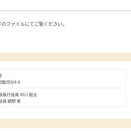
下のファイルにてご覧ください。
館
駿河台4-6
長執行役員 中川 創太
員 網野 孝