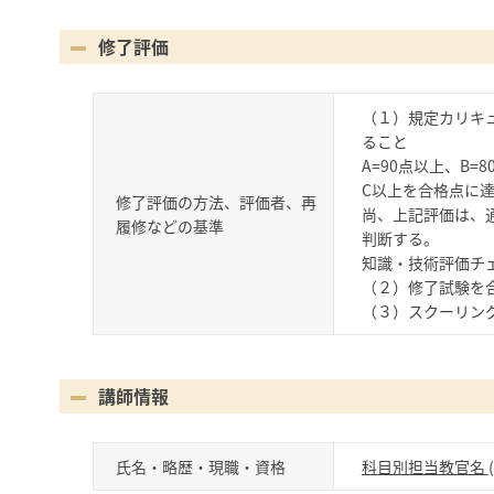
修了評価
（１）規定カリキ
ること
A=90点以上、B=
C以上を合格点に
修了評価の方法、評価者、再
尚、上記評価は、
履修などの基準
判断する。
知識・技術評価チェ
（２）修了試験を
（３）スクーリン
講師情報
氏名・略歴・現職・資格
科目別担当教官名