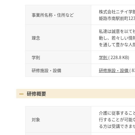
株式会社ニチイ学
事業所名称・住所など
姫路市南駅前町12
私達は誠意を以て
理念
動し、若々しい情
を通して豊かな人
学則
学則
( 228.8 KB)
研修施設・設備
研修施設・設備
( 8
研修概要
介護に従事するこ
対象
行することが可能
る方は受講できま