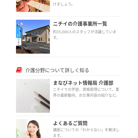
けましょう。
ニチイの介護事業所一覧
約35,000人のスタッフが活躍していま
す。
介護分野について詳しく知る
まなびネット情報局 介護部
ニチイでの学習、資格取得について、業
界の最新動向、お仕事内容の紹介など。
よくあるご質問
講座についての「わからない」を解決し
ます。