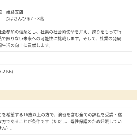
館 姫路支店
3 じばさんびる7・8階
社会参加の信条とし、社業の社会的使命を弁え、誇りをもって行
熱で限りない未来への可能性に挑戦します。そして、社業の発展
間生活の向上に貢献します。
3.2 KB)
とを希望する16歳以上の方で、演習を含む全ての課程を受講・遂
な方であることが条件です（ただし、母性保護のため妊娠してい
せん）。