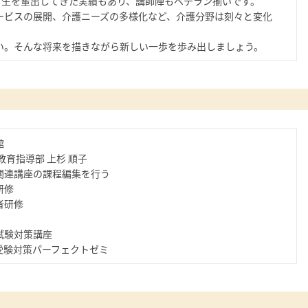
修了生を輩出してきた実績もあり、講師陣もベテラン揃いです。
ービスの展開、介護ニーズの多様化など、介護分野は刻々と変化
い。そんな将来を描きながら新しい一歩を歩み出しましょう。
館
教育指導部 上杉 順子
関連講座の課程編集を行う
研修
者研修
試験対策講座
受験対策パーフェクトゼミ