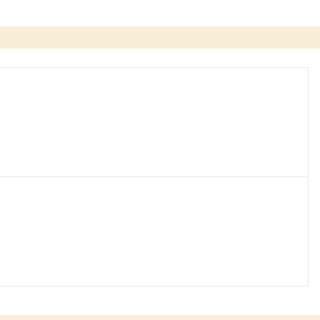
）
）
）
）
）
）