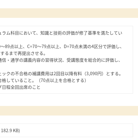
ュラム科目において、知識と技術の評価が修了基準を満たしてい
80～89点以上、C=70～79点以上、D=70点未満の4区分で評価し、
達するまで再提出させる。
通信・通学の講義内容の習得状況、受講態度を総合的に評価し、
ックの不合格の補講費用は2回目以降有料（3,090円）とする。
合格していること。（70点以上を合格とする）
グ日程全回出席のこと
( 182.9 KB)