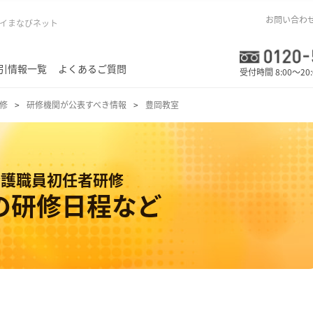
お問い合わ
イまなびネット
引情報一覧
よくあるご質問
受付時間 8:00～20
修
研修機関が公表すべき情報
豊岡教室
介護職員初任者研修
の研修日程など