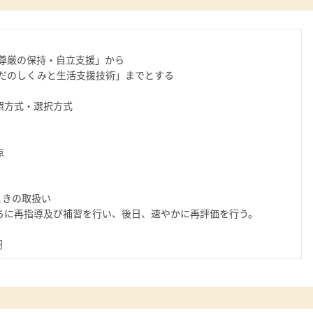
る尊厳の保持・自立支援」から
らだのしくみと生活支援技術」までとする
誤方式・選択方式
点
ときの取扱い
ちに再指導及び補習を行い、後日、速やかに再評価を行う。
円