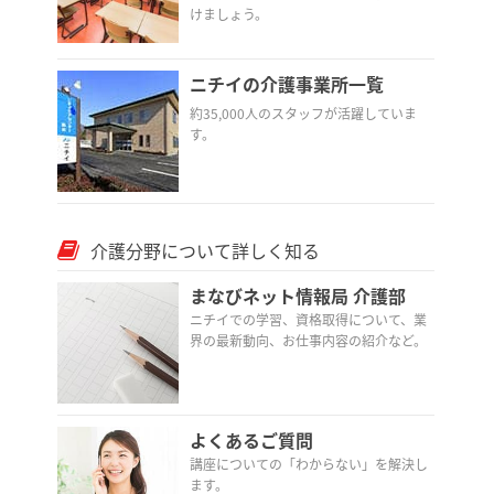
けましょう。
ニチイの介護事業所一覧
約35,000人のスタッフが活躍していま
す。
介護分野について詳しく知る
まなびネット情報局 介護部
ニチイでの学習、資格取得について、業
界の最新動向、お仕事内容の紹介など。
よくあるご質問
講座についての「わからない」を解決し
ます。