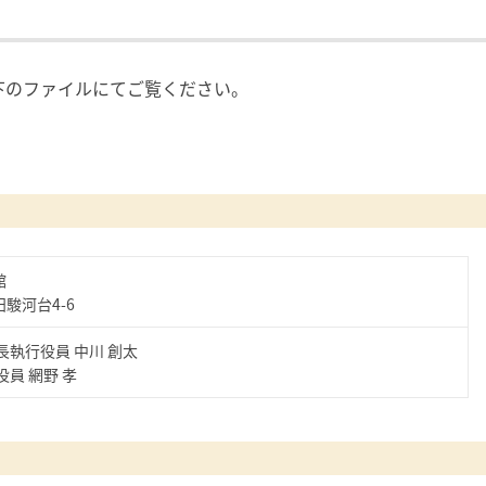
下のファイルにてご覧ください。
館
駿河台4-6
長執行役員 中川 創太
員 網野 孝