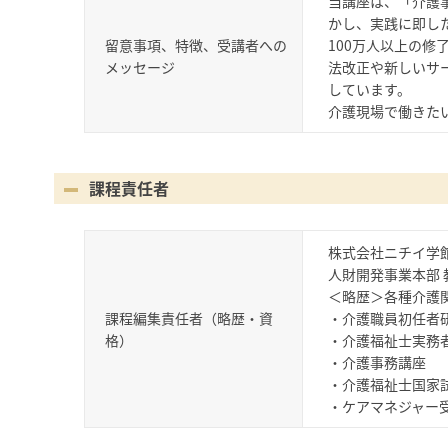
当講座は、「介護
かし、実践に即し
留意事項、特徴、受講者への
100万人以上の
メッセージ
法改正や新しいサ
しています。
介護現場で働きた
課程責任者
株式会社ニチイ学
人財開発事業本部 
＜略歴＞各種介護
課程編集責任者（略歴・資
・介護職員初任者
格）
・介護福祉士実務
・介護事務講座
・介護福祉士国家
・ケアマネジャー