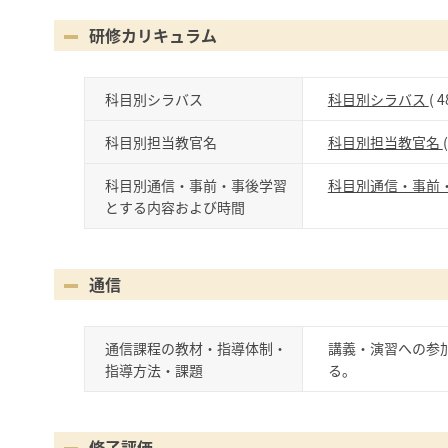
研修カリキュラム
科目別シラバス
科目別シラバス
( 4
科目別担当教官名
科目別担当教官名
科目別通信・事前・事後学習
科目別通信・事前
とする内容および時間
通信
通信課程の教材・指導体制・
講義・演習への参
指導方法・課題
る。
修了評価