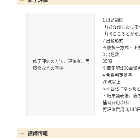
1 出題範囲
「(2)介護におけ
「(9)こころとか
2 出題形式
五肢択一方式・正
3 出題数
修了評価の方法、評価者、再
35問
履修などの基準
全問正解:100点満
4 合否判定基準
70点以上
5 不合格になった
・結果発表後、直
補習費用:無料
再評価費用:3,148
講師情報