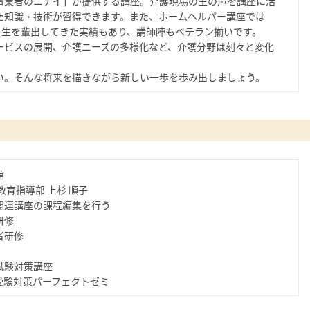
事業者のニチイ」が提供する講座。介護現場の生の声を講座に活
た知識・技術が習得できます。また、ホームヘルパー講座では
修了生を輩出してきた実績もあり、講師陣もベテラン揃いです。
ービスの展開、介護ニーズの多様化など、介護分野は刻々と変化
い。そんな将来を描きながら新しい一歩を歩み出しましょう。
館
教育指導部 上杉 順子
関連講座の課程編集を行う
研修
者研修
試験対策講座
受験対策パーフェクトゼミ