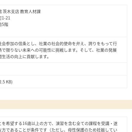
 茨木支店 教育人材課
1-21
前5階
社会参加の信条とし、社業の社会的使命を弁え、誇りをもって行
熱で限りない未来への可能性に挑戦します。そして、社業の発展
間生活の向上に貢献します。
2.5 KB)
とを希望する16歳以上の方で、演習を含む全ての課程を受講・遂
な方であることが条件です（ただし、母性保護のため妊娠してい