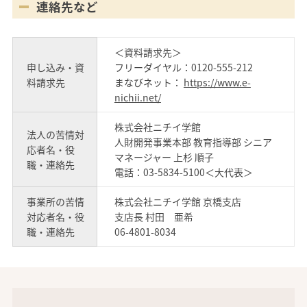
連絡先など
＜資料請求先＞
申し込み・資
フリーダイヤル：0120-555-212
料請求先
まなびネット：
https://www.e-
nichii.net/
株式会社ニチイ学館
法人の苦情対
人財開発事業本部 教育指導部 シニア
応者名・役
マネージャー 上杉 順子
職・連絡先
電話：03-5834-5100＜大代表＞
事業所の苦情
株式会社ニチイ学館 京橋支店
対応者名・役
支店長 村田 亜希
職・連絡先
06-4801-8034