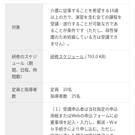
介護に従事することを希望する16歳
以上の方で、演習を含む全ての課程を
受講・遂行することが可能な方であ
対象
ることが条件です（ただし、母性保
護のため妊娠している方は受講でき
ません）。
研修のスケジ
研修スケジュール
( 793.0 KB)
ュール（期
間、日程、時
間数）
定員と指導者
定員 10名
数
指導者数 25名
（１）受講申込者は当社指定の申込
用紙またはWebの申込フォームに必
要事項を記入・入力し、郵送・Ｗｅ
ｂ手続きにより申し込む。ただし、