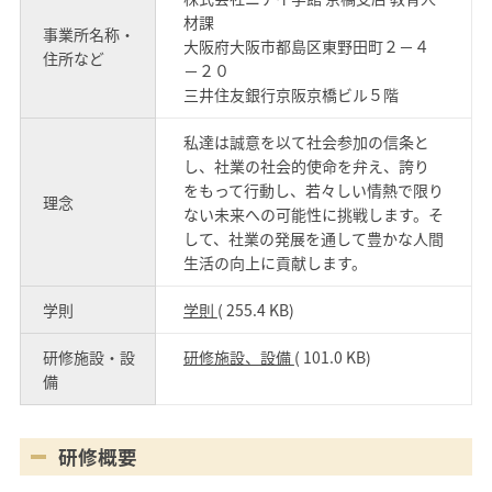
材課
事業所名称・
大阪府大阪市都島区東野田町２－４
住所など
－２０
三井住友銀行京阪京橋ビル５階
私達は誠意を以て社会参加の信条と
し、社業の社会的使命を弁え、誇り
をもって行動し、若々しい情熱で限り
理念
ない未来への可能性に挑戦します。そ
して、社業の発展を通して豊かな人間
生活の向上に貢献します。
学則
学則
( 255.4 KB)
研修施設・設
研修施設、設備
( 101.0 KB)
備
研修概要