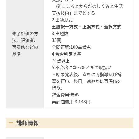
「(9)こころとからだのしくみと生活
支援技術」までとする
2 出題形式
五肢択一方式・正誤方式・選択方式
修了評価の方
3 出題数
法、評価者、
35問
再履修などの
全問正解:100点満点
基準
4 合否判定基準
70点以上
5 不合格になったときの取扱い
・結果発表後、直ちに再指導及び補
習を行い、後日、速やかに再評価を
行う。
補習費用:無料
再評価費用:3,148円
講師情報