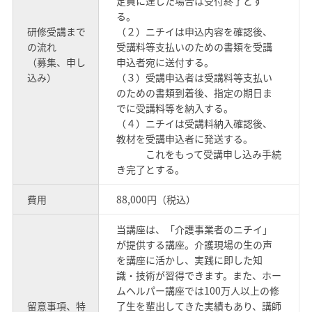
定員に達した場合は受付終了とす
る。
研修受講まで
（２）ニチイは申込内容を確認後、
の流れ
受講料等支払いのための書類を受講
（募集、申し
申込者宛に送付する。
込み）
（３）受講申込者は受講料等支払い
のための書類到着後、指定の期日ま
でに受講料等を納入する。
（４）ニチイは受講料納入確認後、
教材を受講申込者に発送する。
これをもって受講申し込み手続
き完了とする。
費用
88,000円（税込）
当講座は、「介護事業者のニチイ」
が提供する講座。介護現場の生の声
を講座に活かし、実践に即した知
識・技術が習得できます。また、ホー
ムヘルパー講座では100万人以上の修
留意事項、特
了生を輩出してきた実績もあり、講師