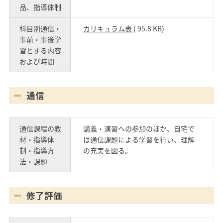
品、指導体制
科目別通信・
カリキュラム表
( 95.8 KB)
事前・事後学
習とする内容
および時間
通信
通信課程の教
講義・演習への参加のほか、自宅で
材・指導体
は通信課題による学習を行い、理解
制・指導方
の充実を図る。
法・課題
修了評価