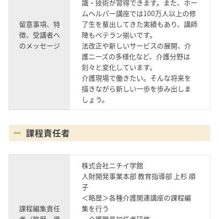
識・技術が習得できます。また、ホー
ムヘルパー講座では100万人以上の修
留意事項、特
了生を輩出してきた実績もあり、講師
徴、受講者へ
陣もベテラン揃いです。
のメッセージ
法改正や新しいサービスの展開、介
護ニーズの多様化など、介護分野は
刻々と変化しています。
介護現場で働きたい。そんな将来を
描きながら新しい一歩を歩み出しま
しょう。
課程責任者
株式会社ニチイ学館
人財開発事業本部 教育指導部 上杉 順
子
＜略歴＞各種介護関連講座の課程編
課程編集責任
集を行う
者（略歴・資
・介護職員初任者研修