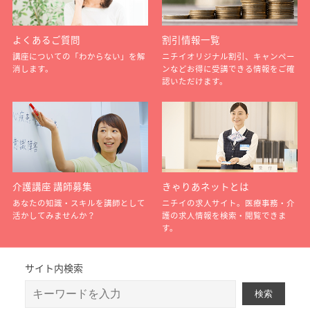
よくあるご質問
割引情報一覧
講座についての「わからない」を解
ニチイオリジナル割引、キャンペー
消します。
ンなどお得に受講できる情報をご確
認いただけます。
介護講座 講師募集
きゃりあネットとは
あなたの知識・スキルを講師として
ニチイの求人サイト。医療事務・介
活かしてみませんか？
護の求人情報を検索・閲覧できま
す。
サイト内検索