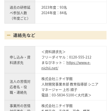
過去の研修延
2023年度：93名
べ参加人数
2024年度：84名
（年度ごと）
連絡先など
＜資料請求先＞
申し込み・資
フリーダイヤル：0120-555-212
料請求先
まなびネット：
https://www.e-
nichii.net/
株式会社ニチイ学館
法人の苦情対
人財開発事業本部 教育指導部 シニア
応者名・役
マネージャー 上杉 順子
職・連絡先
電話：03-5834-5100＜大代表＞
事業所の苦情
株式会社ニチイ学館