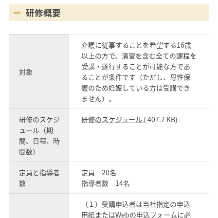
研修概要
介護に従事することを希望する16歳
以上の方で、演習を含む全ての課程を
受講・遂行することが可能な方であ
対象
ることが条件です（ただし、母性保
護のため妊娠している方は受講でき
ません）。
研修のスケジ
研修のスケジュール
( 407.7 KB)
ュール（期
間、日程、時
間数）
定員と指導者
定員 20名
数
指導者数 14名
（１）受講申込者は当社指定の申込
用紙またはWebの申込フォームに必