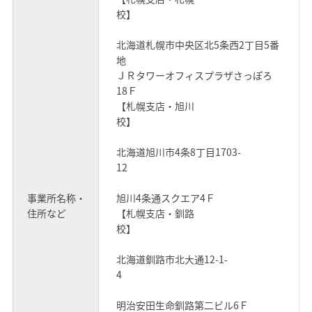
校】
北海道札幌市中央区北5条西2丁目5番
地
ＪＲタワーオフィスプラザさっぽろ
18Ｆ
【札幌支店・旭川
校】
北海道旭川市4条8丁目1703-
12
事業所名称・
旭川4条通スクエア4Ｆ
住所など
【札幌支店・釧路
校】
北海道釧路市北大通12-1-
4
明治安田生命釧路第二ビル6Ｆ