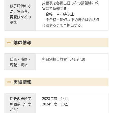
成績表を各提出日の次の講義時に教
修了評価の方
室にて返却する。
法、評価者、
合格 = 70点以上
再履修などの
不合格 = 69点以下の場合は合格点
基準
に達するまで再提出する。
講師情報
氏名・略歴・
科目別担当教官
( 641.9 KB)
現職・資格
実績情報
過去の研修実
2023年度：14回
施回数（年度
2024年度：13回
ごと）