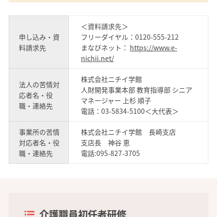
＜資料請求先＞
申し込み・資
フリーダイヤル：0120-555-212
料請求先
まなびネット：
https://www.e-
nichii.net/
株式会社ニチイ学館
法人の苦情対
人財開発事業本部 教育指導部 シニア
応者名・役
マネージャー 上杉 順子
職・連絡先
電話：03-5834-5100＜大代表＞
事業所の苦情
株式会社ニチイ学館 長崎支店
対応者名・役
支店長 神谷 恵
職・連絡先
電話:095-827-3705
介護職員初任者研修