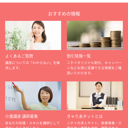
おすすめの情報
よくあるご質問
割引情報一覧
講座についての「わからない」を解
ニチイオリジナル割引、キャンペー
消します。
ンなどお得に受講できる情報をご確
認いただけます。
介護講座 講師募集
きゃりあネットとは
あなたの知識・スキルを講師として
ニチイの求人サイト。医療事務・介