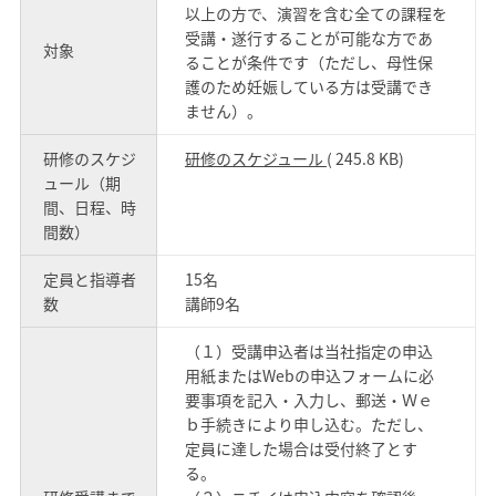
以上の方で、演習を含む全ての課程を
受講・遂行することが可能な方であ
対象
ることが条件です（ただし、母性保
護のため妊娠している方は受講でき
ません）。
研修のスケジ
研修のスケジュール
( 245.8 KB)
ュール（期
間、日程、時
間数）
定員と指導者
15名
数
講師9名
（１）受講申込者は当社指定の申込
用紙またはWebの申込フォームに必
要事項を記入・入力し、郵送・Ｗｅ
ｂ手続きにより申し込む。ただし、
定員に達した場合は受付終了とす
る。