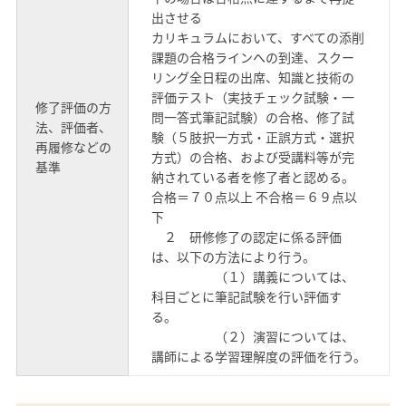
出させる
カリキュラムにおいて、すべての添削
課題の合格ラインへの到達、スクー
リング全日程の出席、知識と技術の
評価テスト（実技チェック試験・一
修了評価の方
問一答式筆記試験）の合格、修了試
法、評価者、
験（５肢択一方式・正誤方式・選択
再履修などの
方式）の合格、および受講料等が完
基準
納されている者を修了者と認める。
合格＝７０点以上 不合格＝６９点以
下
２ 研修修了の認定に係る評価
は、以下の方法により行う。
（１）講義については、
科目ごとに筆記試験を行い評価す
る。
（２）演習については、
講師による学習理解度の評価を行う。