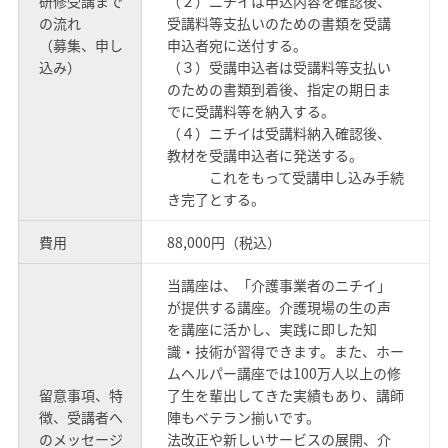
研修受講まで
（２）ニチイは申込内容を確認後、
の流れ
受講料等支払いのための書類を受講
（募集、申し
申込者宛に送付する。
込み）
（３）受講申込者は受講料等支払い
のための書類到着後、指定の期日ま
でに受講料等を納入する。
（４）ニチイは受講料納入確認後、
教材を受講申込者に発送する。
これをもって受講申し込み手続
き完了とする。
費用
88,000円（税込）
当講座は、「介護事業者のニチイ」
が提供する講座。介護現場の生の声
を講座に活かし、実践に即した知
識・技術が習得できます。また、ホー
ムヘルパー講座では100万人以上の修
留意事項、特
了生を輩出してきた実績もあり、講師
徴、受講者へ
陣もベテラン揃いです。
のメッセージ
法改正や新しいサービスの展開、介