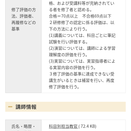
格、および受講料等が完納されてい
修了評価の方
る者を修了者と認める。
法、評価者、
合格＝70点以上 不合格69点以下
再履修などの
２研修修了の認定に係る評価は、以
基準
下の方法により行う。
(1)講義については、科目ごとに筆記
試験を行い評価する。
(2)演習については、講師による学習
理解度の評価を行う。
(3)実習については、実習指導者によ
る実習内容の評価を行う。
３修了評価の基準に達成できない受
講生がいるときは補習を行い、再度
修了評価を行う。
講師情報
氏名・略歴・
科目別担当教官
( 72.4 KB)