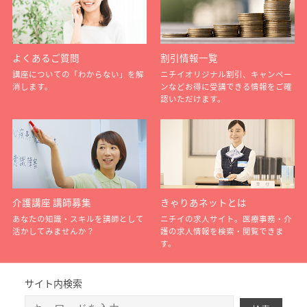
よくあるご質問
割引情報一覧
講座についての「わからない」を解
ニチイオリジナル割引、キャンペー
消します。
ンなどお得に受講できる情報をご確
認いただけます。
介護講座 講師募集
きゃりあネットとは
あなたの知識・スキルを講師として
ニチイの求人サイト。医療事務・介
活かしてみませんか？
護の求人情報を検索・閲覧できま
す。
サイト内検索