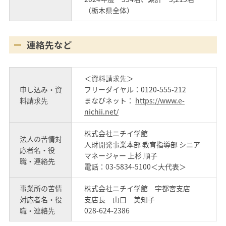
（栃木県全体）
連絡先など
＜資料請求先＞
申し込み・資
フリーダイヤル：0120-555-212
料請求先
まなびネット：
https://www.e-
nichii.net/
株式会社ニチイ学館
法人の苦情対
人財開発事業本部 教育指導部 シニア
応者名・役
マネージャー 上杉 順子
職・連絡先
電話：03-5834-5100＜大代表＞
事業所の苦情
株式会社ニチイ学館 宇都宮支店
対応者名・役
支店長 山口 美知子
職・連絡先
028-624-2386