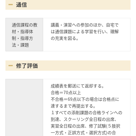
通信
通信課程の教
講義・演習への参加のほか、自宅で
材・指導体
は通信課題による学習を行い、理解
制・指導方
の充実を図る。
法・課題
修了評価
成績表を郵送にて返却する。
合格＝70点以上
不合格＝69点以下の場合は合格点に
達するまで再提出する。
１すべての添削課題の合格ラインへの
到達、スクーリング全日程の出席、
実習全日程の出席、修了試験(５肢択
一方式・正誤方式・選択方式)の合