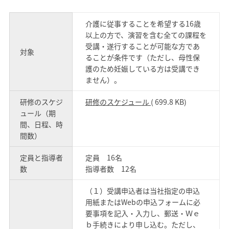
介護に従事することを希望する16歳
以上の方で、演習を含む全ての課程を
受講・遂行することが可能な方であ
対象
ることが条件です（ただし、母性保
護のため妊娠している方は受講でき
ません）。
研修のスケジ
研修のスケジュール
( 699.8 KB)
ュール（期
間、日程、時
間数）
定員と指導者
定員 16名
数
指導者数 12名
（１）受講申込者は当社指定の申込
用紙またはWebの申込フォームに必
要事項を記入・入力し、郵送・Ｗｅ
ｂ手続きにより申し込む。ただし、