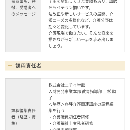
留意事項、特
了生を輩出してきた実績もあり、講師
徴、受講者へ
陣もベテラン揃いです。
のメッセージ
法改正や新しいサービスの展開、介
護ニーズの多様化など、介護分野は
刻々と変化しています。
介護現場で働きたい。そんな将来を
描きながら新しい一歩を歩み出しま
しょう。
課程責任者
株式会社ニチイ学館
人財開発事業本部 教育指導部 上杉 順
子
＜略歴＞各種介護関連講座の課程編
課程編集責任
集を行う
者（略歴・資
・介護職員初任者研修
格）
・介護福祉士実務者研修
・介護事務講座