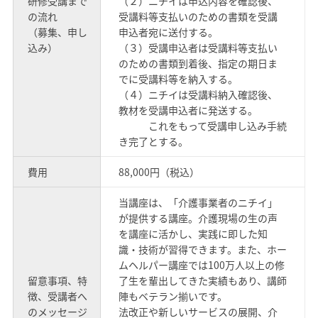
研修受講まで
（２）ニチイは申込内容を確認後、
の流れ
受講料等支払いのための書類を受講
（募集、申し
申込者宛に送付する。
込み）
（３）受講申込者は受講料等支払い
のための書類到着後、指定の期日ま
でに受講料等を納入する。
（４）ニチイは受講料納入確認後、
教材を受講申込者に発送する。
これをもって受講申し込み手続
き完了とする。
費用
88,000円（税込）
当講座は、「介護事業者のニチイ」
が提供する講座。介護現場の生の声
を講座に活かし、実践に即した知
識・技術が習得できます。また、ホー
ムヘルパー講座では100万人以上の修
留意事項、特
了生を輩出してきた実績もあり、講師
徴、受講者へ
陣もベテラン揃いです。
のメッセージ
法改正や新しいサービスの展開、介