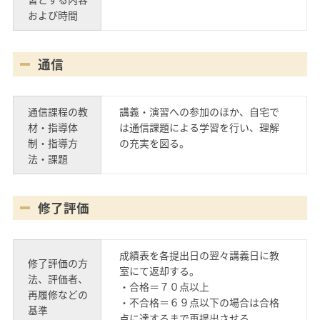
および時間
通信
通信課程の教
講義・演習への参加のほか、自宅で
材・指導体
は通信課題による学習を行い、理解
制・指導方
の充実を図る。
法・課題
修了評価
成績表を各提出日の翌々講義日に教
修了評価の方
室にて返却する。
法、評価者、
・合格＝７０点以上
再履修などの
・不合格＝６９点以下の場合は合格
基準
点に達するまで再提出させる。