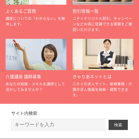
よくあるご質問
割引情報一覧
講座についての「わからない」を解
ニチイオリジナル割引、キャンペー
消します。
ンなどお得に受講できる情報をご確
認いただけます。
介護講座 講師募集
きゃりあネットとは
あなたの知識・スキルを講師として
ニチイの求人サイト。医療事務・介
活かしてみませんか？
護の求人情報を検索・閲覧できま
す。
サイト内検索