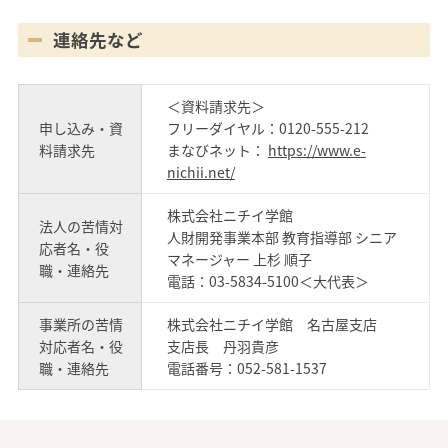
連絡先など
＜資料請求先＞
申し込み・資
フリーダイヤル：0120-555-212
料請求先
まなびネット：
https://www.e-
nichii.net/
株式会社ニチイ学館
法人の苦情対
人財開発事業本部 教育指導部 シニア
応者名・役
マネージャー 上杉 順子
職・連絡先
電話：03-5834-5100＜大代表＞
事業所の苦情
株式会社ニチイ学館 名古屋支店
対応者名・役
支店長 丹羽貴彦
職・連絡先
電話番号：052-581-1537