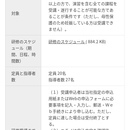
以上の方で、演習を含む全ての課程を
受講・遂行することが可能な方であ
対象
ることが条件です（ただし、母性保
護のため妊娠している方は受講でき
ません）。
研修のスケジ
研修のスケジュール
( 884.2 KB)
ュール（期
間、日程、時
間数）
定員と指導者
定員 20名
数
指導者数 27名
（１）受講申込者は当社指定の申込
用紙またはWebの申込フォームに必
要事項を記入・入力し、郵送・Ｗｅ
ｂ手続きにより申し込む。ただし、
定員に達した場合は受付終了とす
る。