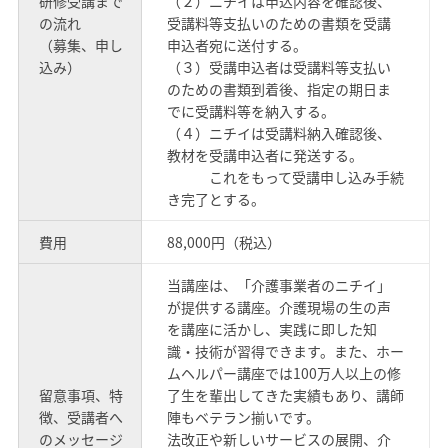
研修受講まで
（２）ニチイは申込内容を確認後、
の流れ
受講料等支払いのための書類を受講
（募集、申し
申込者宛に送付する。
込み）
（３）受講申込者は受講料等支払い
のための書類到着後、指定の期日ま
でに受講料等を納入する。
（４）ニチイは受講料納入確認後、
教材を受講申込者に発送する。
これをもって受講申し込み手続
き完了とする。
費用
88,000円（税込）
当講座は、「介護事業者のニチイ」
が提供する講座。介護現場の生の声
を講座に活かし、実践に即した知
識・技術が習得できます。また、ホー
ムヘルパー講座では100万人以上の修
留意事項、特
了生を輩出してきた実績もあり、講師
徴、受講者へ
陣もベテラン揃いです。
のメッセージ
法改正や新しいサービスの展開、介