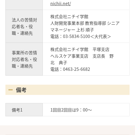
nichii.net/
株式会社ニチイ学館
法人の苦情対
人財開発事業本部 教育指導部 シニア
応者名・役
マネージャー 上杉 順子
職・連絡先
電話：03-5834-5100＜大代表＞
株式会社ニチイ学館 平塚支店
事業所の苦情
ヘルスケア事業支店 支店長 野
対応者名・役
北 典子
職・連絡先
電話：0463-25-6682
備考
備考1
1回目2回目は9：00～