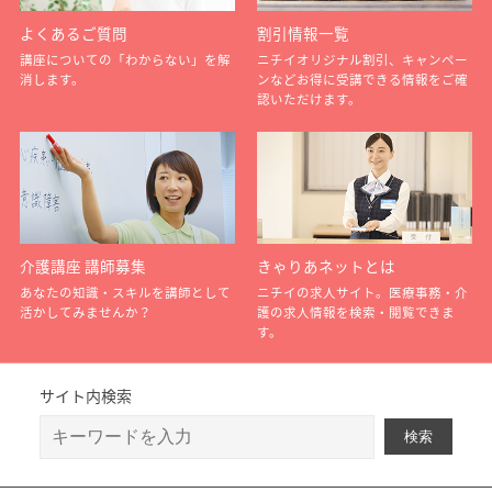
よくあるご質問
割引情報一覧
講座についての「わからない」を解
ニチイオリジナル割引、キャンペー
消します。
ンなどお得に受講できる情報をご確
認いただけます。
介護講座 講師募集
きゃりあネットとは
あなたの知識・スキルを講師として
ニチイの求人サイト。医療事務・介
活かしてみませんか？
護の求人情報を検索・閲覧できま
す。
サイト内検索