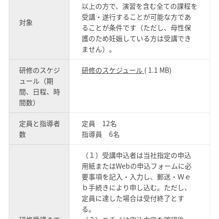
以上の方で、演習を含む全ての課程を
受講・遂行することが可能な方であ
対象
ることが条件です（ただし、母性保
護のため妊娠している方は受講でき
ません）。
研修のスケジ
研修のスケジュール
( 1.1 MB)
ュール（期
間、日程、時
間数）
定員と指導者
定員 12名
数
指導員 6名
（１）受講申込者は当社指定の申込
用紙またはWebの申込フォームに必
要事項を記入・入力し、郵送・Ｗｅ
ｂ手続きにより申し込む。ただし、
定員に達した場合は受付終了とす
る。