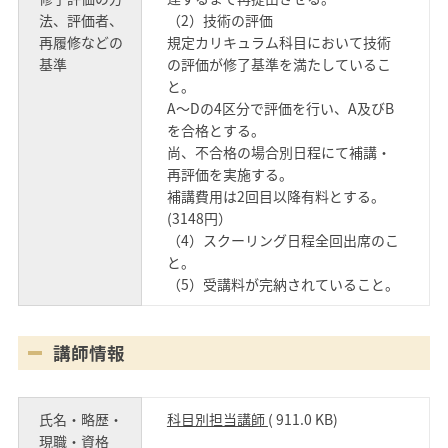
法、評価者、
（2）技術の評価
再履修などの
規定カリキュラム科目において技術
基準
の評価が修了基準を満たしているこ
と。
A～Dの4区分で評価を行い、A及びB
を合格とする。
尚、不合格の場合別日程にて補講・
再評価を実施する。
補講費用は2回目以降有料とする。
(3148円）
（4）スクーリング日程全回出席のこ
と。
（5）受講料が完納されていること。
講師情報
氏名・略歴・
科目別担当講師
( 911.0 KB)
現職・資格