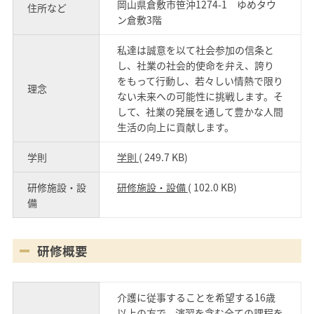
岡山県倉敷市笹沖1274-1 ゆめタウ
住所など
ン倉敷3階
私達は誠意を以て社会参加の信条と
し、社業の社会的使命を弁え、誇り
をもって行動し、若々しい情熱で限り
理念
ない未来への可能性に挑戦します。そ
して、社業の発展を通して豊かな人間
生活の向上に貢献します。
学則
学則
( 249.7 KB)
研修施設・設
研修施設・設備
( 102.0 KB)
備
研修概要
介護に従事することを希望する16歳
以上の方で、演習を含む全ての課程を