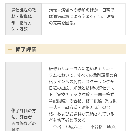
通信課程の教
講義・演習への参加のほか、自宅で
材・指導体
は通信課題による学習を行い、理解
制・指導方
の充実を図る。
法・課題
修了評価
研修カリキュラムに定めるカリキュ
ラムにおいて、すべての添削課題の合
格ラインへの到着、スクーリング全
日程の出席、知識と技術の評価テス
ト（実技チェック試験・一問一答式
筆記試験）の合格、修了試験（5肢択
一式・正誤方式・選択方式）の合
修了評価の方
格、および受講料が完納されている
法、評価者、
者を修了者と認める。
再履修などの
合格＝70点以上 不合格＝69点
基準