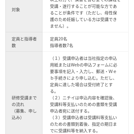
受講・遂行することが可能な方であ
対象
ることが条件です（ただし、母性保
護のため妊娠している方は受講でき
ません）。
定員と指導者
定員20名
数
指導者数7名
（１）受講申込者は当社指定の申込
用紙またはWebの申込フォームに必
要事項を記入・入力し、郵送・Ｗｅ
ｂ手続きにより申し込む。ただし、
定員に達した場合は受付終了とす
る。
研修受講まで
（２）ニチイは申込内容を確認後、
の流れ
受講料等支払いのための書類を受講
（募集、申し
申込者宛に送付する。
込み）
（３）受講申込者は受講料等支払い
のための書類到着後、指定の期日ま
でに受講料等を納入する。