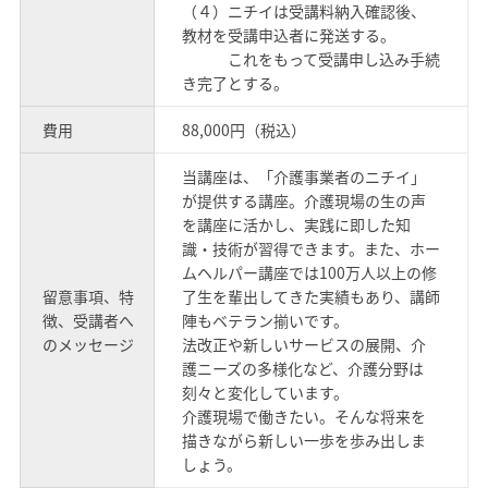
（４）ニチイは受講料納入確認後、
教材を受講申込者に発送する。
これをもって受講申し込み手続
き完了とする。
費用
88,000円（税込）
当講座は、「介護事業者のニチイ」
が提供する講座。介護現場の生の声
を講座に活かし、実践に即した知
識・技術が習得できます。また、ホー
ムヘルパー講座では100万人以上の修
留意事項、特
了生を輩出してきた実績もあり、講師
徴、受講者へ
陣もベテラン揃いです。
のメッセージ
法改正や新しいサービスの展開、介
護ニーズの多様化など、介護分野は
刻々と変化しています。
介護現場で働きたい。そんな将来を
描きながら新しい一歩を歩み出しま
しょう。