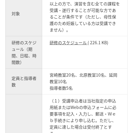
以上の方で、演習を含む全ての課程を
受講・遂行することが可能な方であ
対象
ることが条件です（ただし、母性保
護のため妊娠している方は受講でき
ません）。
研修のスケジ
研修のスケジュール
( 226.1 KB)
ュール（期
間、日程、時
間数）
宮崎教室20名、北原教室10名、延岡
定員と指導者
教室10名
数
指導者数5名
（１）受講申込者は当社指定の申込
用紙またはWebの申込フォームに必
要事項を記入・入力し、郵送・Ｗｅ
ｂ手続きにより申し込む。ただし、
定員に達した場合は受付終了とす