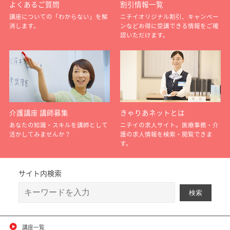
よくあるご質問
割引情報一覧
講座についての「わからない」を解
ニチイオリジナル割引、キャンペー
消します。
ンなどお得に受講できる情報をご確
認いただけます。
介護講座 講師募集
きゃりあネットとは
あなたの知識・スキルを講師として
ニチイの求人サイト。医療事務・介
活かしてみませんか？
護の求人情報を検索・閲覧できま
す。
サイト内検索
講座一覧