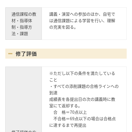
通信課程の教
講義・演習への参加のほか、自宅で
材・指導体
は通信課題による学習を行い、理解
制・指導方
の充実を図る。
法・課題
修了評価
※ただし以下の条件を満たしている
こと
・すべての添削課題の合格ラインへの
到達
成績表を各提出日の次の講義時に教
室にて返却する。
合 格＝70点以上
不合格＝69点以下の場合は合格点
に達するまで再提出
修了評価の方