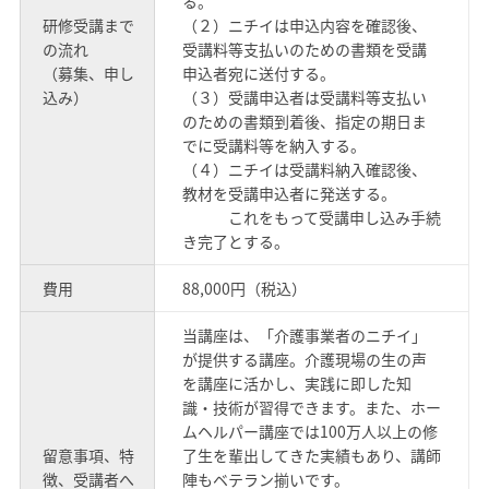
る。
研修受講まで
（２）ニチイは申込内容を確認後、
の流れ
受講料等支払いのための書類を受講
（募集、申し
申込者宛に送付する。
込み）
（３）受講申込者は受講料等支払い
のための書類到着後、指定の期日ま
でに受講料等を納入する。
（４）ニチイは受講料納入確認後、
教材を受講申込者に発送する。
これをもって受講申し込み手続
き完了とする。
費用
88,000円（税込）
当講座は、「介護事業者のニチイ」
が提供する講座。介護現場の生の声
を講座に活かし、実践に即した知
識・技術が習得できます。また、ホー
ムヘルパー講座では100万人以上の修
留意事項、特
了生を輩出してきた実績もあり、講師
徴、受講者へ
陣もベテラン揃いです。