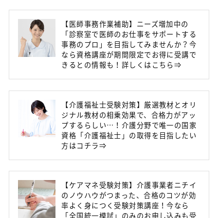
【医師事務作業補助】ニーズ増加中の
「診察室で医師のお仕事をサポートする
事務のプロ」を目指してみませんか？今
なら資格講座が期間限定でお得に受講で
きるとの情報も！詳しくはこちら⇒
【介護福祉士受験対策】厳選教材とオリ
ジナル教材の相乗効果で、合格力がアッ
プするらしい…！介護分野で唯一の国家
資格「介護福祉士」の取得を目指したい
方はコチラ⇒
【ケアマネ受験対策】介護事業者ニチイ
のノウハウがつまった、合格のコツが効
率よく身につく受験対策講座！今なら
「全国統一模試」のみのお申し込みも受