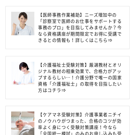
【医師事務作業補助】ニーズ増加中の
「診察室で医師のお仕事をサポートする
事務のプロ」を目指してみませんか？今
なら資格講座が期間限定でお得に受講で
きるとの情報も！詳しくはこちら⇒
【介護福祉士受験対策】厳選教材とオリ
ジナル教材の相乗効果で、合格力がアッ
プするらしい…！介護分野で唯一の国家
資格「介護福祉士」の取得を目指したい
方はコチラ⇒
【ケアマネ受験対策】介護事業者ニチイ
のノウハウがつまった、合格のコツが効
率よく身につく受験対策講座！今なら
「全国統一模試」のみのお申し込みも受